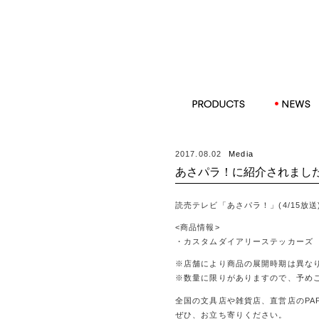
PRODUCTS
NEWS
2017.08.02
Media
あさパラ！に紹介されまし
読売テレビ「あさパラ！」(4/15放
<商品情報>
・カスタムダイアリーステッカーズ
※店舗により商品の展開時期は異な
※数量に限りがありますので、予め
全国の文具店や雑貨店、直営店のPAP
ぜひ、お立ち寄りください。